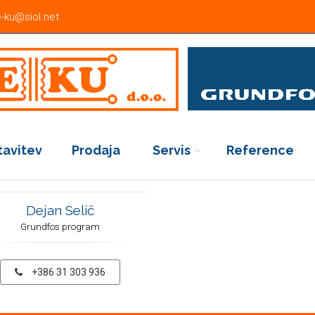
-ku@siol.net
tavitev
Prodaja
Servis
Reference
Dejan Selič
Grundfos program
+386 31 303 936