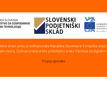
etne strani se-ku.si sofinancirata Republika Slovenija in Evropska unija
alni razvoj. Sofinanciranje je bilo pridobljeno preko Vavčerja za digitalni 
Pogoji uporabe