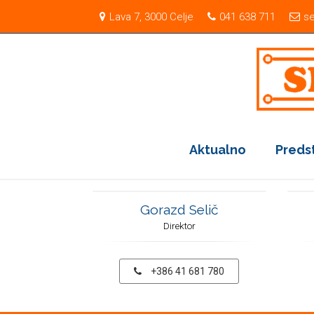
Lava 7, 3000 Celje
041 638 711
se
Aktualno
Preds
Gorazd Selič
Direktor
+386 41 681 780