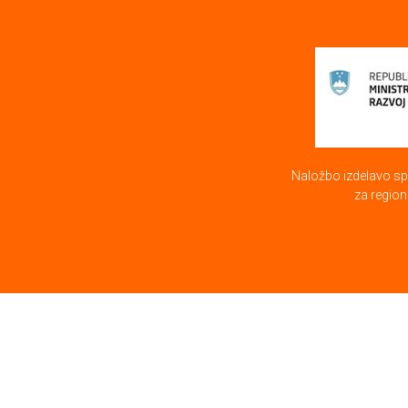
Naložbo izdelavo spl
za region